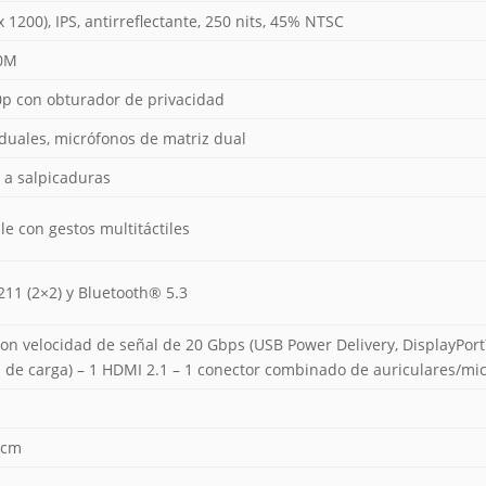
1200), IPS, antirreflectante, 250 nits, 45% NTSC
0M
p con obturador de privacidad
 duales, micrófonos de matriz dual
e a salpicaduras
e con gestos multitáctiles
211 (2×2) y Bluetooth® 5.3
on velocidad de señal de 20 Gbps (USB Power Delivery, DisplayPort
1 de carga) – 1 HDMI 2.1 – 1 conector combinado de auriculares/mic
9 cm