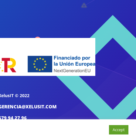
XelusIT © 2022
GERENCIA@XELUSIT.COM
679 94 27 96
Accept