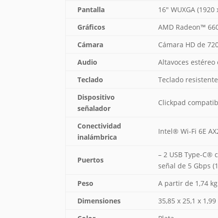
Pantalla
16″ WUXGA (1920 x 
Gráficos
AMD Radeon™ 66
Cámara
Cámara HD de 720
Audio
Altavoces estéreo
Teclado
Teclado resistent
Dispositivo
Clickpad compatibl
señalador
Conectividad
Intel® Wi-Fi 6E AX
inalámbrica
– 2 USB Type-C® c
Puertos
señal de 5 Gbps (
Peso
A partir de 1,74 kg
Dimensiones
35,85 x 25,1 x 1,9