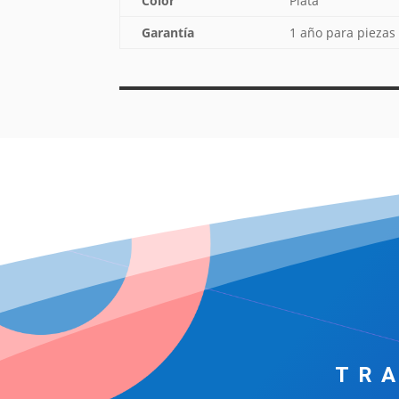
Color
Plata
Garantía
1 año para piezas
TR