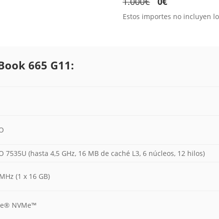
1.000€
0€
Estos importes no incluyen lo
eBook 665 G11:
RO
7535U (hasta 4,5 GHz, 16 MB de caché L3, 6 núcleos, 12 hilos)
MHz (1 x 16 GB)
CIe® NVMe™